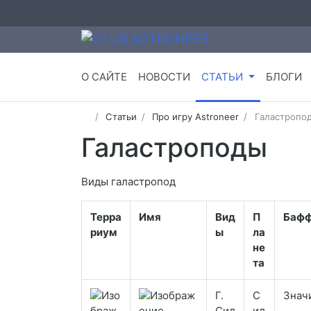
О САЙТЕ
НОВОСТИ
СТАТЬИ
БЛОГИ
Статьи
Про игру Astroneer
Галастропо
Галастроподы
Виды галастропод
Терра
Имя
Вид
П
Баф
риум
ы
ла
не
та
Г.
С
Знач
Сил
ил