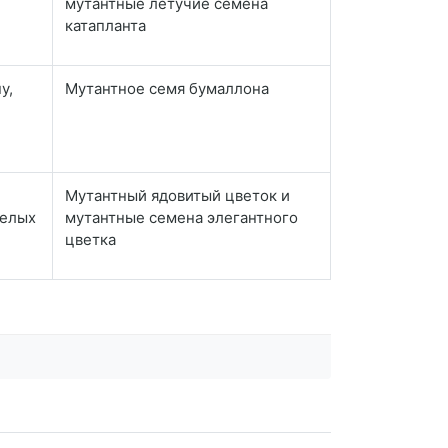
мутантные летучие семена
катапланта
у,
Мутантное семя бумаллона
Мутантный ядовитый цветок и
желых
мутантные семена элегантного
цветка