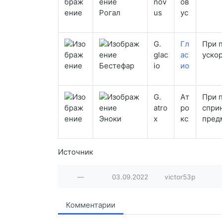
nov
ов
Рогал
us
ус
G.
Гл
При п
glac
ас
уско
Бестефар
io
ио
G.
Ат
При 
atro
ро
спри
Эноки
x
кс
пред
Источник
—
03.09.2022
victor53p
Комментарии