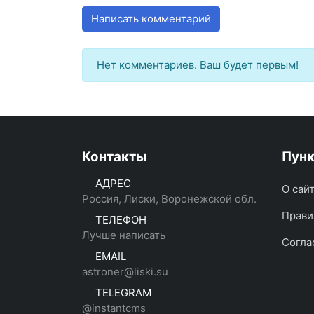
Написать комментарий
Нет комментариев. Ваш будет первым!
Контакты
Пун
АДРЕС
О сай
Россия, Лиски, Воронежской обл.
Прави
ТЕЛЕФОН
Лучше написать
Согла
EMAIL
astroner@liski.su
TELEGRAM
@instantcms