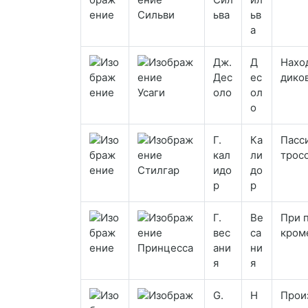
Сильви
ьва
ьв
а
Дж.
Д
Нахо
Дес
ес
дико
Усаги
оло
ол
о
Г.
Ка
Пасс
кал
ли
трос
Стилгар
идо
до
р
р
Г.
Ве
При 
вес
са
кром
Принцесса
ани
ни
я
я
G.
Н
Произ