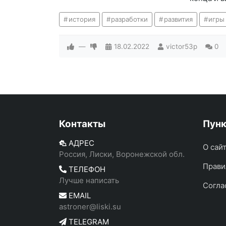
история
разработки
развития
игры
—
18.02.2022
victor53p
0
Контакты
Пун
АДРЕС
О сай
Россия, Лиски, Воронежской обл.
Прави
ТЕЛЕФОН
Лучше написать
Согла
EMAIL
astroner@liski.su
TELEGRAM