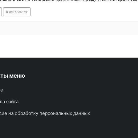
astroneer
кты меню
те
ла сайта
сие на обработку персональных данных